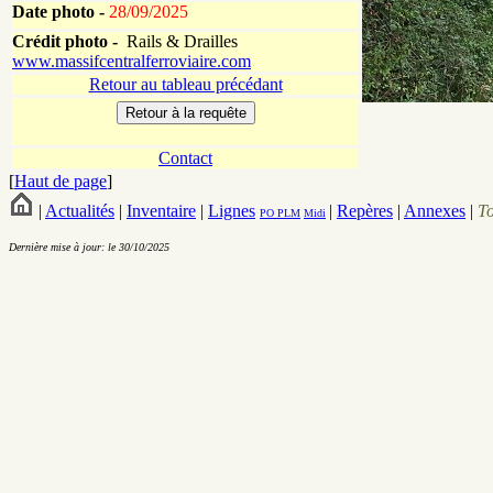
Date photo -
28/09/2025
Crédit photo -
Rails & Drailles
www.massifcentralferroviaire.com
Retour au tableau précédant
Contact
[
Haut de page
]
|
Actualités
|
Inventaire
|
Lignes
|
Repères
|
Annexes
|
T
PO
PLM
Midi
Dernière mise à jour: le 30/10/2025