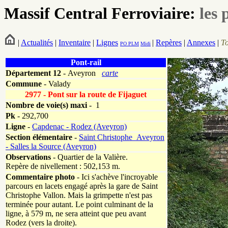
Massif Central Ferroviaire:
les 
|
Actualités
|
Inventaire
|
Lignes
|
Repères
|
Annexes
|
T
PO
PLM
Midi
Pont-rail
Département
12
- Aveyron
carte
Commune
- Valady
2977 - Pont sur la route de Fijaguet
Nombre de voie(s) maxi
- 1
Pk
-
292,700
Ligne
-
Capdenac - Rodez (Aveyron)
Section élémentaire
-
Saint Christophe_Aveyron
- Salles la Source (Aveyron)
Observations
- Quartier de la Valière.
Repère de nivellement : 502,153 m.
Commentaire photo
- Ici s'achève l'incroyable
parcours en lacets engagé après la gare de Saint
Christophe Vallon. Mais la grimpette n'est pas
terminée pour autant. Le point culminant de la
ligne, à 579 m, ne sera atteint que peu avant
Rodez (vers la droite).