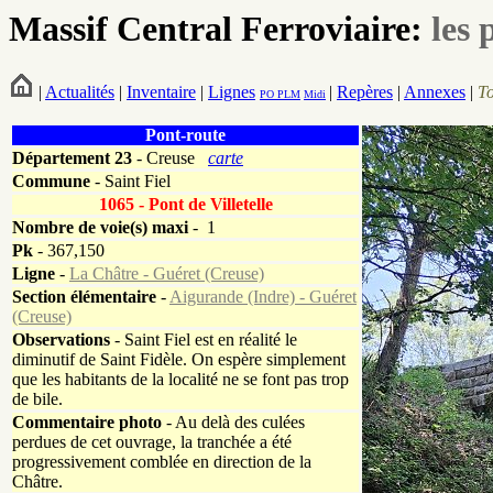
Massif Central Ferroviaire:
les 
|
Actualités
|
Inventaire
|
Lignes
|
Repères
|
Annexes
|
T
PO
PLM
Midi
Pont-route
Département
23
- Creuse
carte
Commune
- Saint Fiel
1065 - Pont de Villetelle
Nombre de voie(s) maxi
- 1
Pk
-
367,150
Ligne
-
La Châtre - Guéret (Creuse)
Section élémentaire
-
Aigurande (Indre) - Guéret
(Creuse)
Observations
- Saint Fiel est en réalité le
diminutif de Saint Fidèle. On espère simplement
que les habitants de la localité ne se font pas trop
de bile.
Commentaire photo
- Au delà des culées
perdues de cet ouvrage, la tranchée a été
progressivement comblée en direction de la
Châtre.