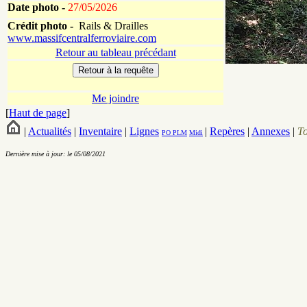
Date photo -
27/05/2026
Crédit photo -
Rails & Drailles
www.massifcentralferroviaire.com
Retour au tableau précédant
Me joindre
[
Haut de page
]
|
Actualités
|
Inventaire
|
Lignes
|
Repères
|
Annexes
|
T
PO
PLM
Midi
Dernière mise à jour: le 05/08/2021