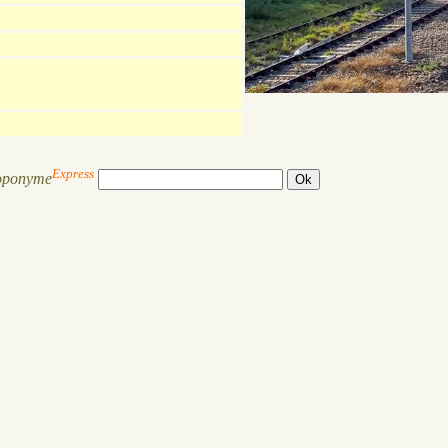
Express
oponyme