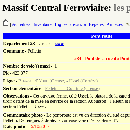
Massif Central Ferroviaire:
les 
|
Actualités
|
Inventaire
|
Lignes
|
Repères
|
Annexes
|
T
PO
PLM
Midi
Pont-route
Département
23
- Creuse
carte
Commune
- Felletin
584 - Pont de la rue du Pont
Nombre de voie(s) maxi
- 1
Pk
-
423,377
Ligne
-
Busseau d'Ahun (Creuse) - Ussel (Corrèze)
Section élémentaire
-
Felletin - la Courtine (Creuse)
Observations
- Cet ouvrage ferme, côté Ussel, le plateau de la gare d
tiroir datant de la mise en service de la section Aubusson - Felletin et
section Felletin - Ussel.
Commentaire photo
- Le pont-route est vu en direction du sud depui
Felletin. Remarquer, à droite, la curieuse voie d'"ensablement".
Date photo -
15/10/2017