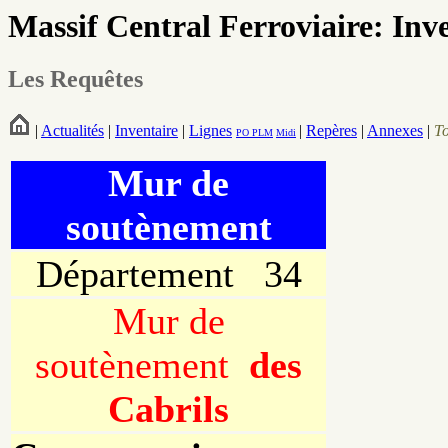
Massif Central Ferroviaire: Inv
Les Requêtes
|
Actualités
|
Inventaire
|
Lignes
|
Repères
|
Annexes
|
T
PO
PLM
Midi
Mur de
soutènement
Département 34
Mur de
soutènement
des
Cabrils