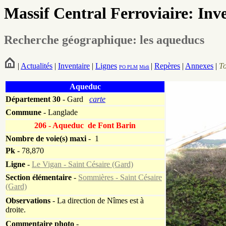
Massif Central Ferroviaire: Inv
Recherche géographique: les aqueducs
|
Actualités
|
Inventaire
|
Lignes
|
Repères
|
Annexes
|
T
PO
PLM
Midi
Aqueduc
Département
30
- Gard
carte
Commune
- Langlade
206 - Aqueduc de Font Barin
Nombre de voie(s) maxi
- 1
Pk
-
78,870
Ligne
-
Le Vigan - Saint Césaire (Gard)
Section élémentaire
-
Sommières - Saint Césaire
(Gard)
Observations
- La direction de Nîmes est à
droite.
Commentaire photo
-