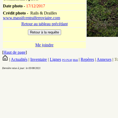
Date photo -
17/12/2017
Crédit photo -
Rails & Drailles
www.massifcentralferroviaire.com
Retour au tableau précédant
Me joindre
[
Haut de page
]
|
Actualités
|
Inventaire
|
Lignes
|
Repères
|
Annexes
|
T
PO
PLM
Midi
Dernière mise à jour: le 03/08/2021