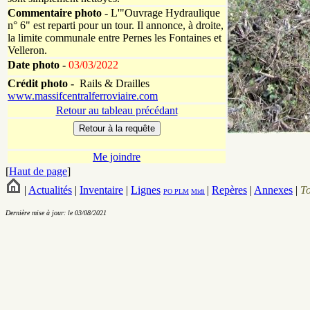
Commentaire photo
- L'"Ouvrage Hydraulique
n° 6" est reparti pour un tour. Il annonce, à droite,
la limite communale entre Pernes les Fontaines et
Velleron.
Date photo -
03/03/2022
Crédit photo -
Rails & Drailles
www.massifcentralferroviaire.com
Retour au tableau précédant
Me joindre
[
Haut de page
]
|
Actualités
|
Inventaire
|
Lignes
|
Repères
|
Annexes
|
T
PO
PLM
Midi
Dernière mise à jour: le 03/08/2021