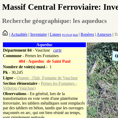
Massif Central Ferroviaire: Inv
Recherche géographique: les aqueducs
|
Actualités
|
Inventaire
|
Lignes
|
Repères
|
Annexes
|
T
PO
PLM
Midi
Aqueduc
Département
84
- Vaucluse
carte
Commune
- Pernes les Fontaines
404 - Aqueduc de Saint Paul
Nombre de voie(s) maxi
- 1
Pk
-
30,245
Ligne
-
Orange - l'Isle_Fontaine de Vaucluse
Section élémentaire
-
Pernes les Fontaines -
Velleron (Vaucluse)
Observations
- En général, lors de la
transformation en voie verte d'une plateforme
ferroviaire, les tabliers métalliques sont remplacés
par des tabliers en béton, tandis que les ouvrages
maçonnés en arc, qui ont bien résisté au temps,
sont simplement nettoyés.