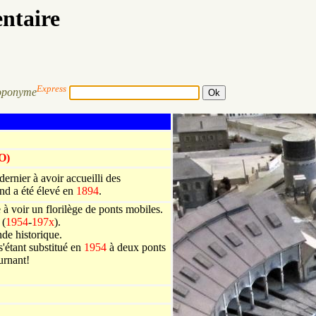
entaire
Express
oponyme
O)
ernier à avoir accueilli des
nd a été élevé en
1894
.
voir un florilège de ponts mobiles.
 (
1954
-
197x
).
nde historique.
s'étant substitué en
1954
à deux ponts
urnant!