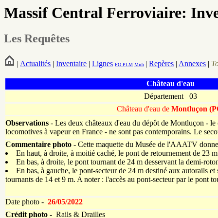
Massif Central Ferroviaire: Inv
Les Requêtes
|
Actualités
|
Inventaire
|
Lignes
|
Repères
|
Annexes
|
T
PO
PLM
Midi
Château d'eau
Département 03
Château d'eau de
Montluçon (P
Observations
-
Les deux châteaux d'eau du dépôt de Montluçon - le d
locomotives à vapeur en France - ne sont pas contemporains. Le seco
Commentaire photo
- Cette maquette du Musée de l'AAATV donne à 
En haut, à droite, à moitié caché, le pont de retournement de 23 m
En bas, à droite, le pont tournant de 24 m desservant la demi-roto
En bas, à gauche, le pont-secteur de 24 m destiné aux autorails et 
tournants de 14 et 9 m. A noter : l'accès au pont-secteur par le pont to
Date photo -
26/05/2022
Crédit photo -
Rails & Drailles