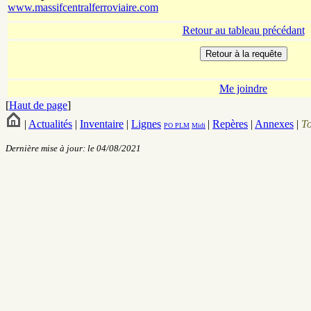
www.massifcentralferroviaire.com
Retour au tableau précédant
Me joindre
[
Haut de page
]
|
Actualités
|
Inventaire
|
Lignes
|
Repères
|
Annexes
|
T
PO
PLM
Midi
Dernière mise à jour: le 04/08/2021