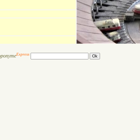
Express
oponyme