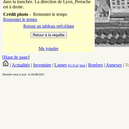
dans la tranchée. La direction de Lyon_Perrache
est à droite.
Crédit photo -
Remonter le temps
Remonter le temps
Retour au tableau précédant
Me joindre
[
Haut de page
]
|
Actualités
|
Inventaire
|
Lignes
|
Repères
|
Annexes
|
T
PO
PLM
Midi
Dernière mise à jour: le 04/08/2021