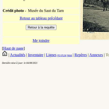
Crédit photo -
Musée du Saut du Tarn
Retour au tableau précédant
Me joindre
[
Haut de page
]
|
Actualités
|
Inventaire
|
Lignes
|
Repères
|
Annexes
|
T
PO
PLM
Midi
Dernière mise à jour: le 04/08/2021