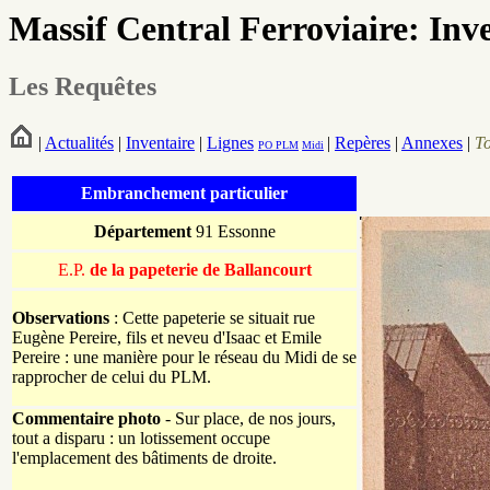
Massif Central Ferroviaire: Inv
Les Requêtes
|
Actualités
|
Inventaire
|
Lignes
|
Repères
|
Annexes
|
T
PO
PLM
Midi
Embranchement particulier
Département
91 Essonne
E.P.
de la papeterie de Ballancourt
Observations
: Cette papeterie se situait rue
Eugène Pereire, fils et neveu d'Isaac et Emile
Pereire : une manière pour le réseau du Midi de se
rapprocher de celui du PLM.
Commentaire photo
- Sur place, de nos jours,
tout a disparu : un lotissement occupe
l'emplacement des bâtiments de droite.