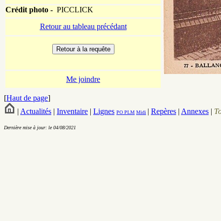
Crédit photo -
PICCLICK
Retour au tableau précédant
Me joindre
[
Haut de page
]
|
Actualités
|
Inventaire
|
Lignes
|
Repères
|
Annexes
|
T
PO
PLM
Midi
Dernière mise à jour: le 04/08/2021