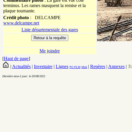
Commentaire photo
: La gare est vue côté
terminus. Les rames masquent la remise et la
plaque tournante.
Crédit photo
:
DELCAMPE
www.delcampe.net
Liste départementale des gares
Me joindre
[
Haut de page
]
|
Actualités
|
Inventaire
|
Lignes
|
Repères
|
Annexes
|
T
PO
PLM
Midi
Dernière mise à jour: le 03/08/2021