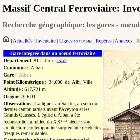
Massif Central Ferroviaire: Inv
Recherche géographique: les gares - noeud
|
Actualités
|
Inventaire
|
Lignes
|
Repères
|
Annexes
|
T
PO
PLM
Midi
Gare intégrée dans un noeud ferroviaire
Département
81 : Tarn
carte
Commune
:
Alban
Gare
:
Alban
Point Kilométrique
: 34,000 de Albi_Ville
Altitude
: 617,721 m
Origine
: CFDT
Observations
: La ligne s'arrêtait ici, au sein du
dernier canton tarnais avant l'Aveyron et les
Grands Causses. L'église d'Alban a été
ème
reconstruite au milieu du XX
siècle : son
architecture contemporaine surprenante recèle des
fresques remarquables.