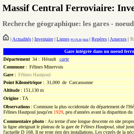
Massif Central Ferroviaire: Inv
Recherche géographique: les gares - noeud
|
Actualités
|
Inventaire
|
Lignes
|
Repères
|
Annexes
|
T
PO
PLM
Midi
Gare intégrée dans un noeud ferro
Département
34 : Hérault
carte
Commune
:
Félines Minervois
Gare
:
Félines Hautpoul
Point Kilométrique
: 31,000 de Carcassonne
Altitude
: 151,130 m
Origine
: TA
Observations
: Commune la plus occidentale du département de l'Héra
Félines Hautpoul jusqu'en
1929
, peu d'années avant la disparition du p
Commentaire photo
: Au terme d'une longue descente en site propre
la ligne atteignait le plateau de la gare de
Félines Hautpoul
, situé jus
l'actuelle D 168. Il ne reste rien des installations. Les cyprès de la n