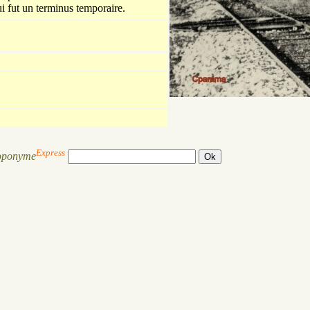
i fut un terminus temporaire.
Express
oponyme