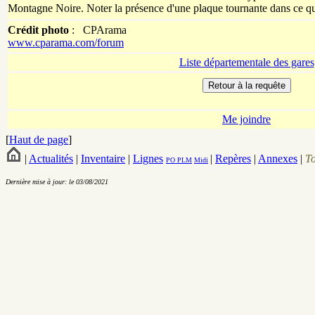
Montagne Noire. Noter la présence d'une plaque tournante dans ce qu
Crédit photo
:
CPArama
www.cparama.com/forum
Liste départementale des gares
Me joindre
[
Haut de page
]
|
Actualités
|
Inventaire
|
Lignes
|
Repères
|
Annexes
|
T
PO
PLM
Midi
Dernière mise à jour: le 03/08/2021