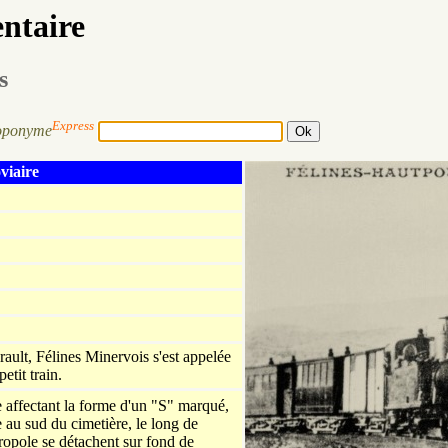
entaire
s
Express
oponyme
viaire
ult, Félines Minervois s'est appelée
etit train.
 affectant la forme d'un "S" marqué,
te au sud du cimetière, le long de
écropole se détachent sur fond de