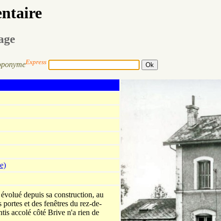
entaire
sage
Express
oponyme
e)
 évolué depuis sa construction, au
 portes et des fenêtres du rez-de-
tis accolé côté Brive n'a rien de