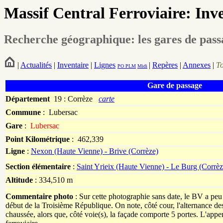
Massif Central Ferroviaire: Inv
Recherche géographique: les gares de pas
|
Actualités
|
Inventaire
|
Lignes
|
Repères
|
Annexes
|
T
PO
PLM
Midi
Gare de passage
Département
19 : Corrèze
carte
Commune
:
Lubersac
Gare
:
Lubersac
Point Kilométrique
: 462,339
Ligne
:
Nexon (Haute Vienne) - Brive (Corrèze)
Section élémentaire
:
Saint Yrieix (Haute Vienne) - Le Burg (Corrèz
Altitude
: 334,510 m
Commentaire photo
: Sur cette photographie sans date, le BV a peu
début de la Troisième République. On note, côté cour, l'alternance des
chaussée, alors que, côté voie(s), la façade comporte 5 portes. L'appen