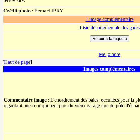
ferroviaire.
Crédit photo
:
Bernard
IBRY
1 image complémentaire
Liste départementale des gares
Me joindre
[
Haut de page
]
Images complémentaires
Commentaire image
: L'encadrement des baies, occultées pour la p
regardant une cour qui tient plus du vieux garage que du pôle d'éch