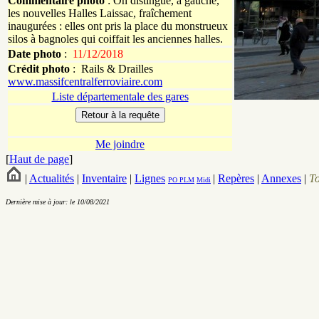
Commentaire photo
: On distingue, à gauche,
les nouvelles Halles Laissac, fraîchement
inaugurées : elles ont pris la place du monstrueux
silos à bagnoles qui coiffait les anciennes halles.
Date photo
:
11/12/2018
Crédit photo
:
Rails & Drailles
www.massifcentralferroviaire.com
Liste départementale des gares
Me joindre
[
Haut de page
]
|
Actualités
|
Inventaire
|
Lignes
|
Repères
|
Annexes
|
T
PO
PLM
Midi
Dernière mise à jour: le 10/08/2021