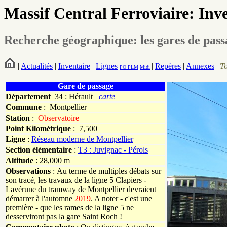
Massif Central Ferroviaire: Inv
Recherche géographique: les gares de pas
|
Actualités
|
Inventaire
|
Lignes
|
Repères
|
Annexes
|
T
PO
PLM
Midi
Gare de passage
Département
34 : Hérault
carte
Commune
:
Montpellier
Station
:
Observatoire
Point Kilométrique
: 7,500
Ligne
:
Réseau moderne de Montpellier
Section élémentaire
:
T3 : Juvignac - Pérols
Altitude
: 28,000 m
Observations
: Au terme de multiples débats sur
son tracé, les travaux de la ligne 5 Clapiers -
Lavérune du tramway de Montpellier devraient
démarrer à l'automne
2019
. A noter - c'est une
première - que les rames de la ligne 5 ne
desserviront pas la gare Saint Roch !