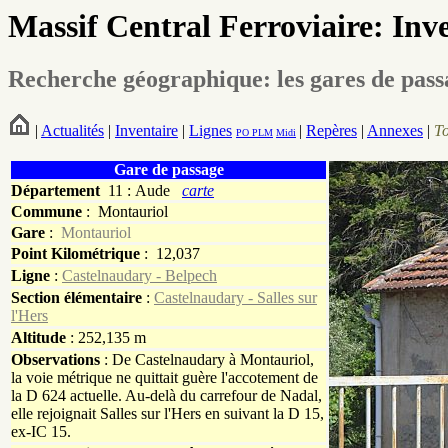
Massif Central Ferroviaire: Inv
Recherche géographique: les gares de pas
|
Actualités
|
Inventaire
|
Lignes
|
Repères
|
Annexes
|
T
PO
PLM
Midi
Gare de passage
Département
11 : Aude
carte
Commune
:
Montauriol
Gare
:
Montauriol
Point Kilométrique
: 12,037
Ligne
:
Castelnaudary - Belpech
Section élémentaire
:
Castelnaudary - Salles sur
l'Hers
Altitude
: 252,135 m
Observations
: De Castelnaudary à Montauriol,
la voie métrique ne quittait guère l'accotement de
la D 624 actuelle. Au-delà du carrefour de Nadal,
elle rejoignait Salles sur l'Hers en suivant la D 15,
ex-IC 15.