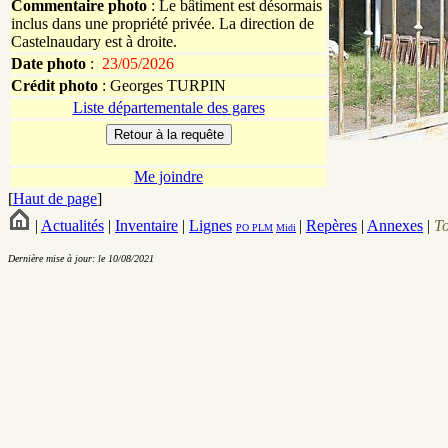
Commentaire photo
: Le bâtiment est désormais
inclus dans une propriété privée. La direction de
Castelnaudary est à droite.
Date photo
:
23/05/2026
Crédit photo
:
Georges
TURPIN
Liste départementale des gares
Me joindre
[
Haut de page
]
|
Actualités
|
Inventaire
|
Lignes
|
Repères
|
Annexes
|
T
PO
PLM
Midi
Dernière mise à jour: le 10/08/2021