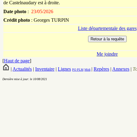
de Castelnaudary est à droite.
Date photo
:
23/05/2026
Crédit photo
:
Georges
TURPIN
Liste départementale des gares
Me joindre
[
Haut de page
]
|
Actualités
|
Inventaire
|
Lignes
|
Repères
|
Annexes
|
T
PO
PLM
Midi
Dernière mise à jour: le 10/08/2021