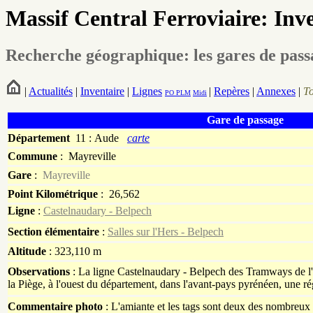
Massif Central Ferroviaire: Inv
Recherche géographique: les gares de pas
|
Actualités
|
Inventaire
|
Lignes
|
Repères
|
Annexes
|
T
PO
PLM
Midi
Gare de passage
Département
11 : Aude
carte
Commune
:
Mayreville
Gare
:
Mayreville
Point Kilométrique
: 26,562
Ligne
:
Castelnaudary - Belpech
Section élémentaire
:
Salles sur l'Hers - Belpech
Altitude
: 323,110 m
Observations
: La ligne Castelnaudary - Belpech des Tramways de l'A
la Piège, à l'ouest du département, dans l'avant-pays pyrénéen, une ré
Commentaire photo
: L'amiante et les tags sont deux des nombreux 