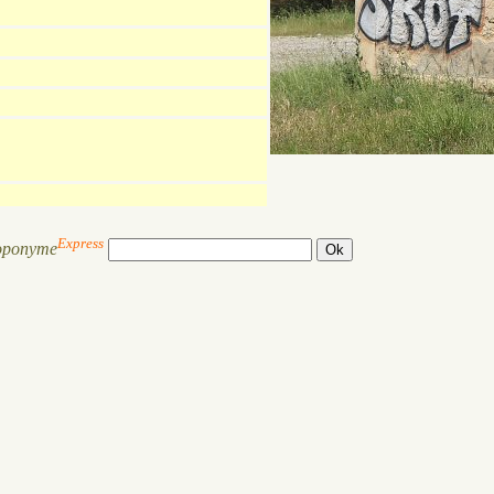
Express
oponyme