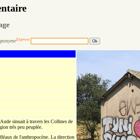
entaire
sage
Express
oponyme
ude sinuait à travers les Collines de
gion très peu peuplée.
fléaux de l'anthropocène. La direction