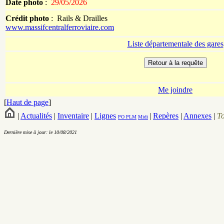
Date photo
:
29/05/2026
Crédit photo
:
Rails & Drailles
www.massifcentralferroviaire.com
Liste départementale des gares
Me joindre
[
Haut de page
]
|
Actualités
|
Inventaire
|
Lignes
|
Repères
|
Annexes
|
T
PO
PLM
Midi
Dernière mise à jour: le 10/08/2021