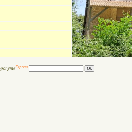
Express
oponyme