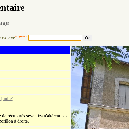
entaire
sage
Express
oponyme
 (Indre)
 de récup très seventies n'altèrent pas
orillon à droite.