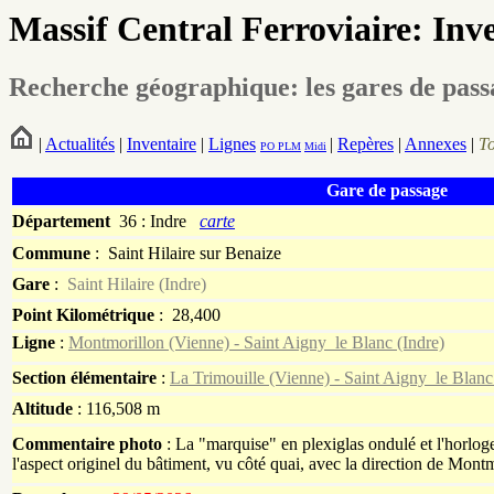
Massif Central Ferroviaire: Inv
Recherche géographique: les gares de pas
|
Actualités
|
Inventaire
|
Lignes
|
Repères
|
Annexes
|
T
PO
PLM
Midi
Gare de passage
Département
36 : Indre
carte
Commune
:
Saint Hilaire sur Benaize
Gare
:
Saint Hilaire (Indre)
Point Kilométrique
: 28,400
Ligne
:
Montmorillon (Vienne) - Saint Aigny_le Blanc (Indre)
Section élémentaire
:
La Trimouille (Vienne) - Saint Aigny_le Blanc
Altitude
: 116,508 m
Commentaire photo
: La "marquise" en plexiglas ondulé et l'horloge
l'aspect originel du bâtiment, vu côté quai, avec la direction de Montm