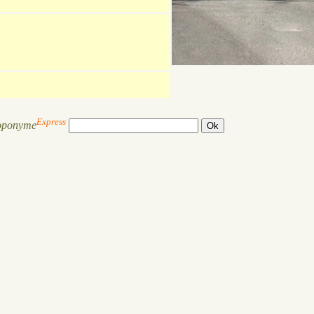
Express
oponyme