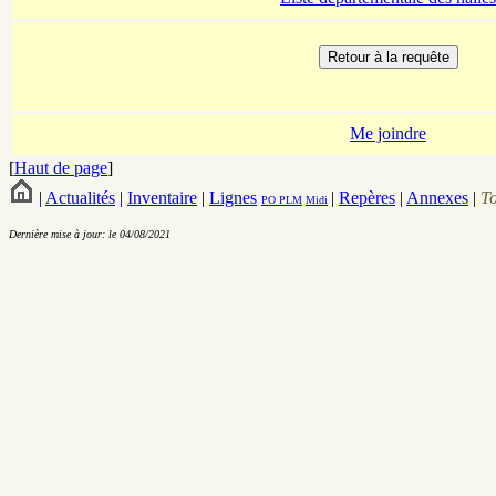
Me joindre
[
Haut de page
]
|
Actualités
|
Inventaire
|
Lignes
|
Repères
|
Annexes
|
T
PO
PLM
Midi
Dernière mise à jour: le 04/08/2021