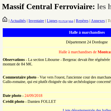
Massif Central Ferroviaire:
les 
|
Actualités
|
Inventaire
|
Lignes
|
Repères
|
Annexes
|
T
PO
PLM
Midi
Halle à marchandises
Département 24 Dordogne
Halle à marchandises de
Montcar
Observations
- La section Libourne - Bergerac devait être régénérée
montant de 84 M€.
Commentaire photo
- Vue vers l'ouest, l'ancienne cour des marchandi
Gallo-romaine, qui est plutôt éloignée du site archéologique concerné
Date photo -
24/09/2018
Crédit photo -
Damien FOLLET
Liste départementale des halles