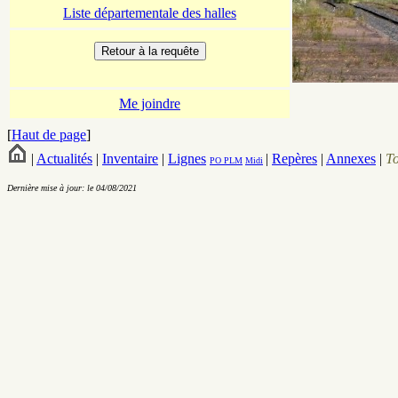
Liste départementale des halles
Me joindre
[
Haut de page
]
|
Actualités
|
Inventaire
|
Lignes
|
Repères
|
Annexes
|
T
PO
PLM
Midi
Dernière mise à jour: le 04/08/2021