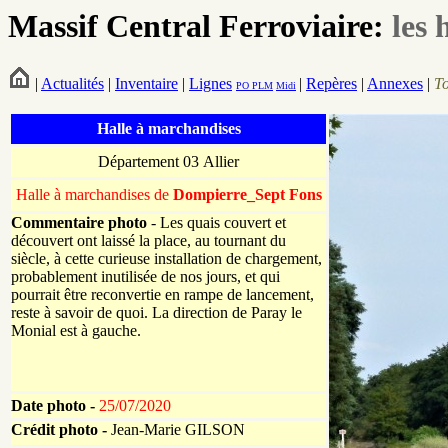
Massif Central Ferroviaire:
les 
|
Actualités
|
Inventaire
|
Lignes
|
Repères
|
Annexes
|
T
PO
PLM
Midi
Halle à marchandises
Département 03 Allier
Halle à marchandises de
Dompierre_Sept Fons
Commentaire photo
- Les quais couvert et
découvert ont laissé la place, au tournant du
siècle, à cette curieuse installation de chargement,
probablement inutilisée de nos jours, et qui
pourrait être reconvertie en rampe de lancement,
reste à savoir de quoi. La direction de Paray le
Monial est à gauche.
Date photo -
25/07/2020
Crédit photo -
Jean-Marie GILSON