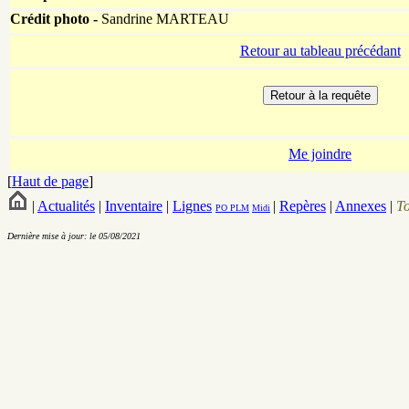
Crédit photo -
Sandrine MARTEAU
Retour au tableau précédant
Me joindre
[
Haut de page
]
|
Actualités
|
Inventaire
|
Lignes
|
Repères
|
Annexes
|
T
PO
PLM
Midi
Dernière mise à jour: le 05/08/2021