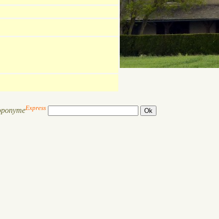
Express
oponyme