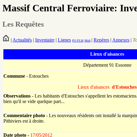
Massif Central Ferroviaire: Inv
Les Requêtes
|
Actualités
|
Inventaire
|
Lignes
|
Repères
|
Annexes
|
T
PO
PLM
Midi
Lieux d'aisances
Département 91 Essonne
Commune
- Estouches
Lieux d'aisances
d'Estouches
Observations
- Les habitants d'Estouches s'appellent les estomaciens.
bien qu'il se vide quelque part...
Commentaire photo
- Les nouveaux résidents ont installé la marquise
Pithiviers est à droite.
Date photo -
17/05/2012