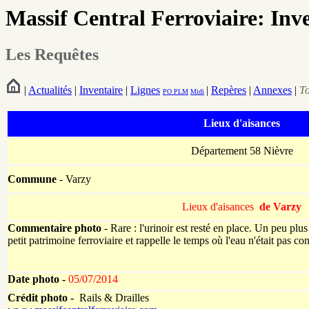
Massif Central Ferroviaire: Inv
Les Requêtes
|
Actualités
|
Inventaire
|
Lignes
|
Repères
|
Annexes
|
T
PO
PLM
Midi
Lieux d'aisances
Département 58 Nièvre
Commune
- Varzy
Lieux d'aisances
de Varzy
Commentaire photo
- Rare : l'urinoir est resté en place. Un peu plus
petit patrimoine ferroviaire et rappelle le temps où l'eau n'était pas co
Date photo -
05/07/2014
Crédit photo -
Rails & Drailles