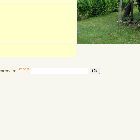
Express
oponyme