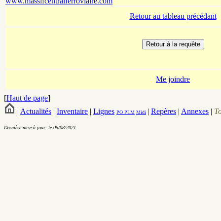
www.massifcentralferroviaire.com
Retour au tableau précédant
Me joindre
[
Haut de page
]
|
Actualités
|
Inventaire
|
Lignes
|
Repères
|
Annexes
|
T
PO
PLM
Midi
Dernière mise à jour: le 05/08/2021