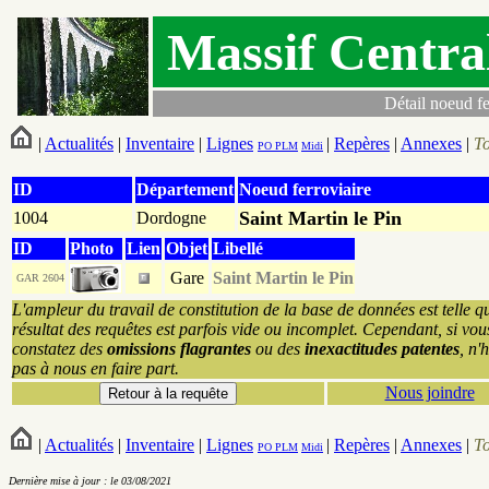
Massif Centra
Détail noeud fe
|
Actualités
|
Inventaire
|
Lignes
|
Repères
|
Annexes
|
T
PO
PLM
Midi
ID
Département
Noeud ferroviaire
Saint Martin le Pin
1004
Dordogne
ID
Photo
Lien
Objet
Libellé
Gare
Saint Martin le Pin
GAR 2604
L'ampleur du travail de constitution de la base de données est telle q
résultat des requêtes est parfois vide ou incomplet. Cependant, si vou
constatez des
omissions flagrantes
ou des
inexactitudes patentes
, n'
pas à nous en faire part.
Nous joindre
|
Actualités
|
Inventaire
|
Lignes
|
Repères
|
Annexes
|
T
PO
PLM
Midi
Dernière mise à jour : le 03/08/2021