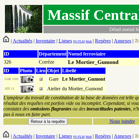
Massif Centra
Détail noeud fe
|
Actualités
|
Inventaire
|
Lignes
|
Repères
|
Annexes
|
T
PO
PLM
Midi
ID
Département
Noeud ferroviaire
Le Mortier_Gumond
326
Corrèze
ID
Photo
Lien
Objet
Libellé
Gare
Le Mortier_Gumont
GAR 1593
Atelier
du Mortier_Gumond
ATE 11
L'ampleur du travail de constitution de la base de données est telle q
résultat des requêtes est parfois vide ou incomplet. Cependant, si vou
constatez des
omissions flagrantes
ou des
inexactitudes patentes
, n'
pas à nous en faire part.
Nous joindre
|
Actualités
|
Inventaire
|
Lignes
|
Repères
|
Annexes
|
T
PO
PLM
Midi