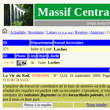
Massif Centra
Détail noeud fe
|
Actualités
|
Inventaire
|
Lignes
|
Repères
|
Annexes
|
T
PO
PLM
Midi
ID
Département
Noeud ferroviaire
Loches
571
Indre et Loire
ID
Photo
Lien
Objet
Libellé
Gare
Loches
GAR 1461
La Vie du Rail.
16/09/2009
.
N° 3224. 16 septembre 2009. Page
FOURCHAUD.
L'ampleur du travail de constitution de la base de données est telle q
résultat des requêtes est parfois vide ou incomplet. Cependant, si vou
constatez des
omissions flagrantes
ou des
inexactitudes patentes
, n'
pas à nous en faire part.
Nous joindre