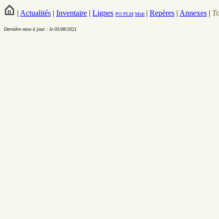
|
Actualités
|
Inventaire
|
Lignes
|
Repères
|
Annexes
|
T
PO
PLM
Midi
Dernière mise à jour : le 03/08/2021