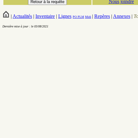
Nous joindre
|
Actualités
|
Inventaire
|
Lignes
|
Repères
|
Annexes
|
T
PO
PLM
Midi
Dernière mise à jour : le 03/08/2021