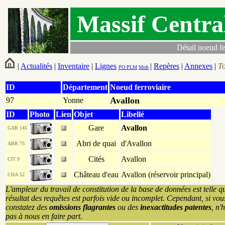
Massif Centra
Détail noeud fe
|
Actualités
|
Inventaire
|
Lignes
|
Repères
|
Annexes
|
T
PO
PLM
Midi
ID
Département
Noeud ferroviaire
Avallon
97
Yonne
ID
Photo
Lien
Objet
Libellé
Gare
Avallon
GAR 145
Abri de quai
d'Avallon
ABR 73
Cités
Avallon
CIT 9
Château d'eau
Avallon (réservoir principal)
CHA 52
L'ampleur du travail de constitution de la base de données est telle q
résultat des requêtes est parfois vide ou incomplet. Cependant, si vou
constatez des
omissions flagrantes
ou des
inexactitudes patentes
, n'
pas à nous en faire part.