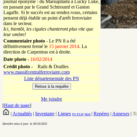
journal éponyme : du Marsupilami à Lucky Luke,
en passant par le Grand Schtroumf et Gaston
Lagaffe. Si le succès est au rendez-vous, certains
pensent déjà établir un point d'arrêt ferroviaire
dans le secteur.
Ici, bientôt, les cigales chanteront plus vite que
leur ombre!
Commentaire photo
- Le PN 8 a été
définitivement fermé le
15 janvier 2014
. La
direction de Carpentras est à droite.
Date photo -
16/02/2014
Crédit photo -
Rails & Drailles
www.massifcentralferroviaire.com
Liste départementale des PN
Me joindre
[
Haut de page
]
|
Actualités
|
Inventaire
|
Lignes
|
Repères
|
Annexes
|
T
PO
PLM
Midi
Dernière mise à jour: le 30/10/2025