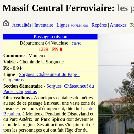
Massif Central Ferroviaire:
les 
|
Actualités
|
Inventaire
|
Lignes
|
Repères
|
Annexes
|
T
PO
PLM
Midi
Passage à niveau
Département 84 Vaucluse
carte
1229
- PN 8
Commune
- Monteux
Voirie
-
Chemin de la Sorguette
Pk
-
8,944
Ligne
-
Sorgues_Châteauneuf du Pape -
Carpentras
Section élémentaire
-
Sorgues_Châteauneuf du
Pape - Carpentras
Observations
-
A quelques centaines de mètres
au sud de ce passage à niveau, une vaste zone de
loisirs est en cours d'équipement, dite du
Lac de
Beaulieu
, à Monteux. Pendant de Disneyland et
du Parc Astérix, un
Parc Spirou
doit devenir le
clou de la région. Ses attractions s'inspireront de
tous les personnages qui ont fait l'âge d'or du