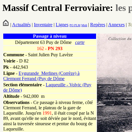
Massif Central Ferroviaire:
les 
|
Actualités
|
Inventaire
|
Lignes
|
Repères
|
Annexes
|
T
PO
PLM
Midi
Passage à niveau
Département 63 Puy de Dôme
carte
162
- PN 293
Commune
- Saint Julien Puy Lavèze
Voirie
-
D 82
Pk
-
442,943
Ligne
-
Eygurande_Merlines (Corrèze) à
Clermont Ferrand (Puy de Dôme
Section élémentaire
-
Laqueuille - Volvic (Puy
de Dôme)
Altitude
- 942,000 m
Observations
-
Ce passage à niveau ferme, côté
Clermont Ferrand, le plateau de la gare de
Laqueuille. Jusqu'en
1991
, il était coupé par la N
89, avant qu'elle ne soit déviée par le nord, évitant
ainsi la traversée sinueuse et pentue du bourg de
Laqueuille.