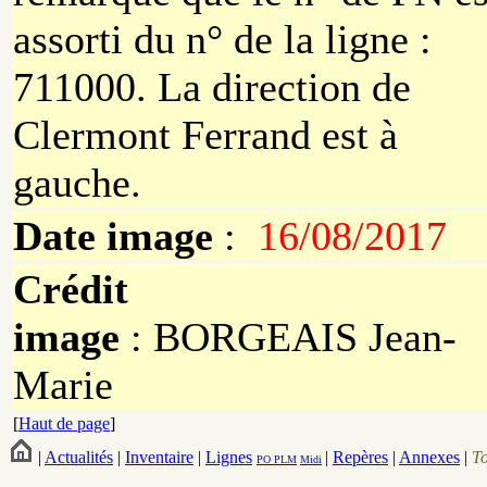
assorti du n° de la ligne :
711000. La direction de
Clermont Ferrand est à
gauche.
Date image
:
16/08/2017
Crédit
image
: BORGEAIS Jean-
Marie
[
Haut de page
]
|
Actualités
|
Inventaire
|
Lignes
|
Repères
|
Annexes
|
T
PO
PLM
Midi