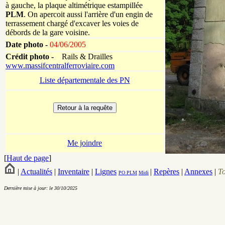
à gauche, la plaque altimétrique estampillée
PLM
. On apercoit aussi l'arrière d'un engin de
terrassement chargé d'excaver les voies de
débords de la gare voisine.
Date photo -
04/06/2005
Crédit photo -
Rails & Drailles
www.massifcentralferroviaire.com
Liste départementale des PN
Me joindre
[
Haut de page
]
|
Actualités
|
Inventaire
|
Lignes
|
Repères
|
Annexes
|
T
PO
PLM
Midi
Dernière mise à jour: le 30/10/2025