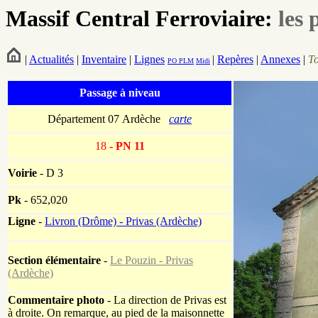
Massif Central Ferroviaire:
les 
|
Actualités
|
Inventaire
|
Lignes
|
Repères
|
Annexes
|
T
PO
PLM
Midi
Passage à niveau
Département 07 Ardèche
carte
18
- PN 11
Voirie
-
D 3
Pk
-
652,020
Ligne
-
Livron (Drôme) - Privas (Ardèche)
Section élémentaire
-
Le Pouzin - Privas
(Ardèche)
Commentaire photo
- La direction de Privas est
à droite. On remarque, au pied de la maisonnette