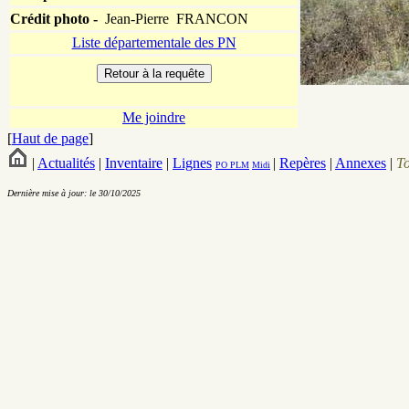
Crédit photo -
Jean-Pierre FRANCON
Liste départementale des PN
Me joindre
[
Haut de page
]
|
Actualités
|
Inventaire
|
Lignes
|
Repères
|
Annexes
|
T
PO
PLM
Midi
Dernière mise à jour: le 30/10/2025