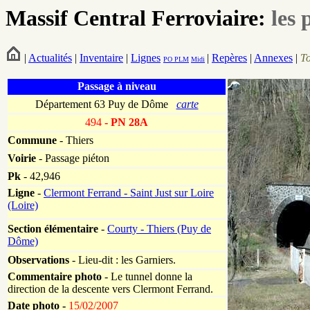
Massif Central Ferroviaire:
les 
|
Actualités
|
Inventaire
|
Lignes
|
Repères
|
Annexes
|
T
PO
PLM
Midi
Passage à niveau
Département 63 Puy de Dôme
carte
494
- PN 28A
Commune
- Thiers
Voirie
-
Passage piéton
Pk
-
42,946
Ligne
-
Clermont Ferrand - Saint Just sur Loire
(Loire)
Section élémentaire
-
Courty - Thiers (Puy de
Dôme)
Observations
-
Lieu-dit : les Garniers.
Commentaire photo
- Le tunnel donne la
direction de la descente vers Clermont Ferrand.
Date photo -
15/02/2007