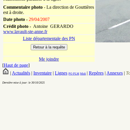
Commentaire photo
- La direction de Gouttières
est à droite.
Date photo -
29/04/2007
Crédit photo -
Antoine GERARDO
www.lavault-ste-anne.fr
Liste départementale des PN
Me joindre
[
Haut de page
]
|
Actualités
|
Inventaire
|
Lignes
|
Repères
|
Annexes
|
T
PO
PLM
Midi
Dernière mise à jour: le 30/10/2025