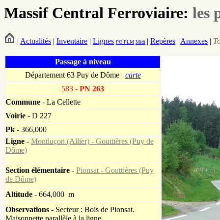
Massif Central Ferroviaire:
les 
|
Actualités
|
Inventaire
|
Lignes
|
Repères
|
Annexes
|
T
PO
PLM
Midi
Passage à niveau
Département 63 Puy de Dôme
carte
583
- PN 263
Commune
- La Cellette
Voirie
-
D 227
Pk
-
366,000
Ligne
-
Montluçon (Allier) - Gouttières (Puy de
Dôme)
Section élémentaire
-
Pionsat - Gouttières (Puy
de Dôme)
Altitude
- 664,000 m
Observations
-
Secteur : Bois de Pionsat.
Maisonnette parallèle à la ligne.