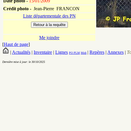
Date photo -
15/01/2009
Crédit photo -
Jean-Pierre FRANCON
Liste départementale des PN
Me joindre
[
Haut de page
]
|
Actualités
|
Inventaire
|
Lignes
|
Repères
|
Annexes
|
T
PO
PLM
Midi
Dernière mise à jour: le 30/10/2025