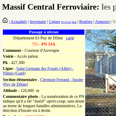
Massif Central Ferroviaire:
les 
|
Actualités
|
Inventaire
|
Lignes
|
Repères
|
Annexes
|
T
PO
PLM
Midi
Passage à niveau
Département 63 Puy de Dôme
carte
751
- PN 33A
Commune
- Cournon d'Auvergne
Voirie
-
Accès piéton
Pk
-
427,300
Ligne
-
Saint Germain des Fossés (Allier) -
Nîmes (Gard)
Section élémentaire
-
Clermont Ferrand - Issoire
(Puy de Dôme)
Altitude
- 126,000 m
Commentaire photo
- La numérotation de ce PN
indique qu'il a été "inséré"
après-coup
, sans doute
au terme de longues batailles administratives. La
direction d'Issoire est à droite.