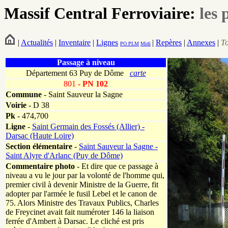
Massif Central Ferroviaire:
les 
|
Actualités
|
Inventaire
|
Lignes
|
Repères
|
Annexes
|
T
PO
PLM
Midi
Passage à niveau
Département 63 Puy de Dôme
carte
801
- PN 102
Commune
- Saint Sauveur la Sagne
Voirie
-
D 38
Pk
-
474,700
Ligne
-
Saint Germain des Fossés (Allier) -
Darsac (Haute Loire)
Section élémentaire
-
Saint Sauveur la Sagne -
Saint Alyre d'Arlanc (Puy de Dôme)
Commentaire photo
- Et dire que ce passage à
niveau a vu le jour par la volonté de l'homme qui,
premier civil à devenir Ministre de la Guerre, fit
adopter par l'armée le fusil Lebel et le canon de
75. Alors Ministre des Travaux Publics, Charles
de Freycinet avait fait numéroter 146 la liaison
ferrée d'Ambert à Darsac. Le cliché est pris