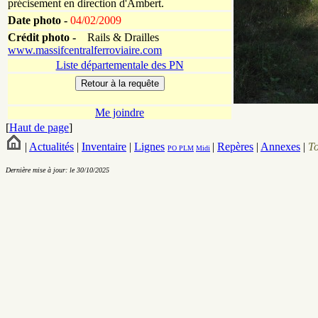
précisement en direction d'Ambert.
Date photo -
04/02/2009
Crédit photo -
Rails & Drailles
www.massifcentralferroviaire.com
Liste départementale des PN
Me joindre
[
Haut de page
]
|
Actualités
|
Inventaire
|
Lignes
|
Repères
|
Annexes
|
T
PO
PLM
Midi
Dernière mise à jour: le 30/10/2025