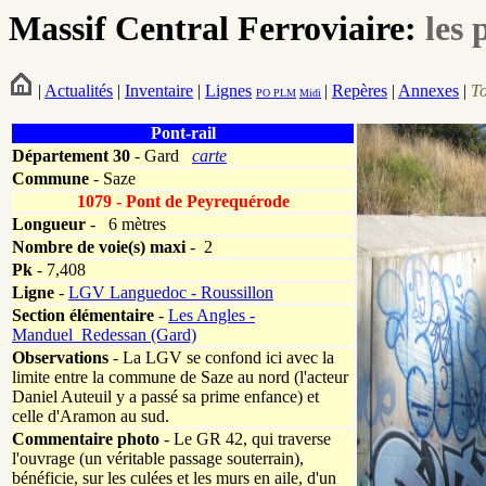
Massif Central Ferroviaire:
les 
|
Actualités
|
Inventaire
|
Lignes
|
Repères
|
Annexes
|
T
PO
PLM
Midi
Pont-rail
Département
30
- Gard
carte
Commune
- Saze
1079 - Pont de Peyrequérode
Longueur
-
6 mètres
Nombre de voie(s) maxi
- 2
Pk
-
7,408
Ligne
-
LGV Languedoc - Roussillon
Section élémentaire
-
Les Angles -
Manduel_Redessan (Gard)
Observations
- La LGV se confond ici avec la
limite entre la commune de Saze au nord (l'acteur
Daniel Auteuil y a passé sa prime enfance) et
celle d'Aramon au sud.
Commentaire photo
- Le GR 42, qui traverse
l'ouvrage (un véritable passage souterrain),
bénéficie, sur les culées et les murs en aile, d'un