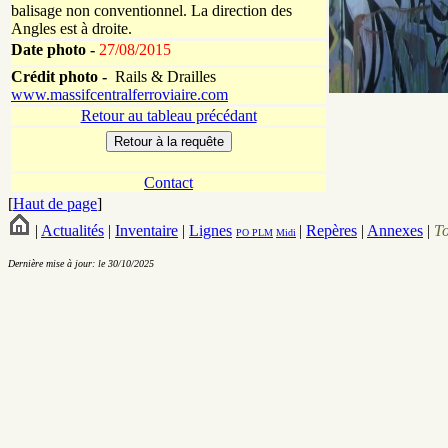
balisage non conventionnel. La direction des
Angles est à droite.
Date photo -
27/08/2015
Crédit photo -
Rails & Drailles
www.massifcentralferroviaire.com
Retour au tableau précédant
Contact
[
Haut de page
]
|
Actualités
|
Inventaire
|
Lignes
|
Repères
|
Annexes
|
T
PO
PLM
Midi
Dernière mise à jour: le 30/10/2025