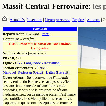
Massif Central Ferroviaire:
les 
|
Actualités
|
Inventaire
|
Lignes
|
Repères
|
Annexes
|
T
PO
PLM
Midi
Pont-rail
Département
30
- Gard
carte
Commune
- Vergèze
1319 - Pont sur le canal du Bas Rhône-
Languedoc
Nombre de voie(s) maxi
- 2
Pk
-
50,250
Ligne
-
LGV Languedoc - Roussillon
Section élémentaire
-
CNM :
Manduel_Redessan (Gard) - Lattes (Hérault)
Observations
-
Bien commun de l'humanité
,
l'eau vient ici du Rhône : ses analyses révèlent
des taux importants de métaux lourds et de
pesticides, tandis que la présence de résidus
médicamenteux ou de nanoparticules n’est même
pas contrôlée. Les Montpelliérains seront ravis
d'apprendre qu'ils sont susceptibles de boire ce