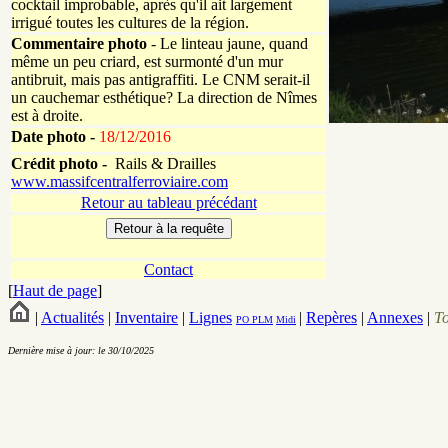
cocktail improbable, après qu'il ait largement
irrigué toutes les cultures de la région.
Commentaire photo
- Le linteau jaune, quand
même un peu criard, est surmonté d'un mur
antibruit, mais pas antigraffiti. Le CNM serait-il
un cauchemar esthétique? La direction de Nîmes
est à droite.
Date photo -
18/12/2016
Crédit photo -
Rails & Drailles
www.massifcentralferroviaire.com
Retour au tableau précédant
Contact
[
Haut de page
]
|
Actualités
|
Inventaire
|
Lignes
|
Repères
|
Annexes
|
T
PO
PLM
Midi
Dernière mise à jour: le 30/10/2025