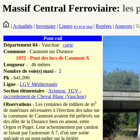
Massif Central Ferroviaire:
les 
|
Actualités
|
Inventaire
|
Lignes
|
Repères
|
Annexes
|
T
PO
PLM
Midi
Pont-rail
Département
84
- Vaucluse
carte
Commune
- Caumont sur Durance
1972 - Pont des lacs de Caumont X
Longueur
-
46 mètres
Nombre de voie(s) maxi
- 2
Pk
-
641,096
Ligne
-
LGV Méditerranée
Section élémentaire
-
Avignon_TGV -
raccordement de Cheval Blanc (Vaucluse)
3
Observations
- Les centaines de milliers de m
de matériaux nécessaires à l'érection des talus sur
la commune de Caumont avaient été prélevés sur
des ilôts de la Durance bien en amont, entre
Orgon et Puget. Leur acheminement par camion
se faisait par l'autoroute A 7, d'où une sortie
spéciale et un pont-radier sur la rivière