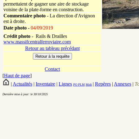
permettaient de gagner une aire de stockage
voisine de la plate-forme en construction.
Commentaire photo
- La direction d'Avignon
est à droite.
Date photo -
04/09/2019
Crédit photo -
Rails & Drailles
www.massifcentralferroviaire.com
Retour au tableau précédant
Contact
[
Haut de page
]
|
Actualités
|
Inventaire
|
Lignes
|
Repères
|
Annexes
|
T
PO
PLM
Midi
Dernière mise à jour: le 30/10/2025