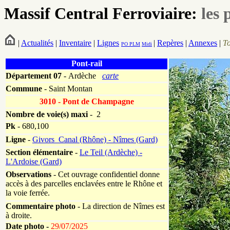
Massif Central Ferroviaire:
les 
|
Actualités
|
Inventaire
|
Lignes
|
Repères
|
Annexes
|
T
PO
PLM
Midi
Pont-rail
Département
07
- Ardèche
carte
Commune
- Saint Montan
3010 - Pont de Champagne
Nombre de voie(s) maxi
- 2
Pk
-
680,100
Ligne
-
Givors_Canal (Rhône) - Nîmes (Gard)
Section élémentaire
-
Le Teil (Ardèche) -
L'Ardoise (Gard)
Observations
- Cet ouvrage confidentiel donne
accès à des parcelles enclavées entre le Rhône et
la voie ferrée.
Commentaire photo
- La direction de Nîmes est
à droite.
Date photo -
29/07/2025