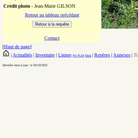
Crédit photo -
Jean-Marie GILSON
Retour au tableau précédant
Contact
[
Haut de page
]
|
Actualités
|
Inventaire
|
Lignes
|
Repères
|
Annexes
|
T
PO
PLM
Midi
Dernière mise à jour: le 30/10/2025