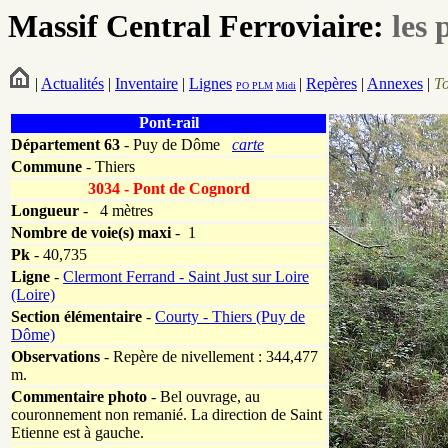
Massif Central Ferroviaire:
les 
|
Actualités
|
Inventaire
|
Lignes
|
Repères
|
Annexes
|
T
PO
PLM
Midi
Pont-rail
Département
63
- Puy de Dôme
carte
Commune
- Thiers
3034 - Pont de Cognord
Longueur
-
4 mètres
Nombre de voie(s) maxi
- 1
Pk
-
40,735
Ligne
-
Clermont Ferrand - Saint Just sur Loire
(Loire)
Section élémentaire
-
Courty - Thiers (Puy de
Dôme)
Observations
- Repère de nivellement : 344,477
m.
Commentaire photo
- Bel ouvrage, au
couronnement non remanié. La direction de Saint
Etienne est à gauche.