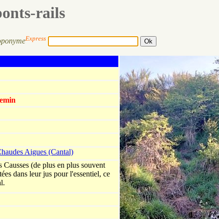
ponts-rails
Express
oponyme
hemin
Chaudes Aigues (Cantal)
es Causses (de plus en plus souvent
ées dans leur jus pour l'essentiel, ce
l.