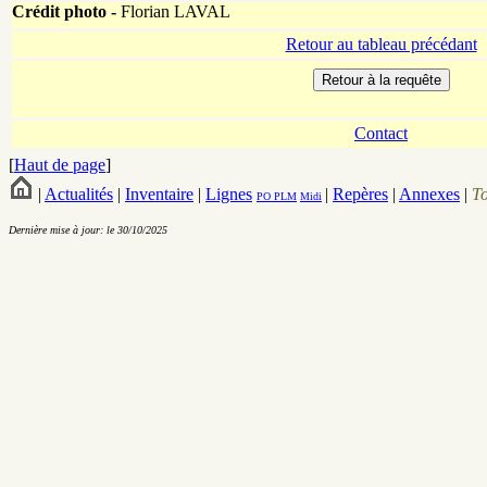
Crédit photo -
Florian LAVAL
Retour au tableau précédant
Contact
[
Haut de page
]
|
Actualités
|
Inventaire
|
Lignes
|
Repères
|
Annexes
|
T
PO
PLM
Midi
Dernière mise à jour: le 30/10/2025