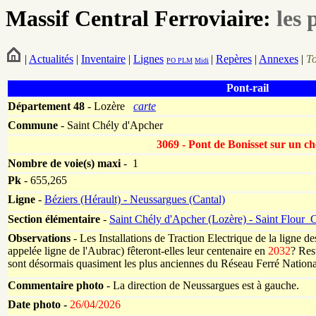
Massif Central Ferroviaire:
les 
|
Actualités
|
Inventaire
|
Lignes
|
Repères
|
Annexes
|
T
PO
PLM
Midi
Pont-rail
Département
48
- Lozère
carte
Commune
- Saint Chély d'Apcher
3069 - Pont de Bonisset sur un c
Nombre de voie(s) maxi
- 1
Pk
-
655,265
Ligne
-
Béziers (Hérault) - Neussargues (Cantal)
Section élémentaire
-
Saint Chély d'Apcher (Lozère) - Saint Flour_
Observations
- Les Installations de Traction Electrique de la ligne d
appelée ligne de l'Aubrac) fêteront-elles leur centenaire en
2032
? Rest
sont désormais quasiment les plus anciennes du Réseau Ferré Nationa
Commentaire photo
- La direction de Neussargues est à gauche.
Date photo -
26/04/2026