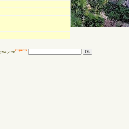
Express
oponyme