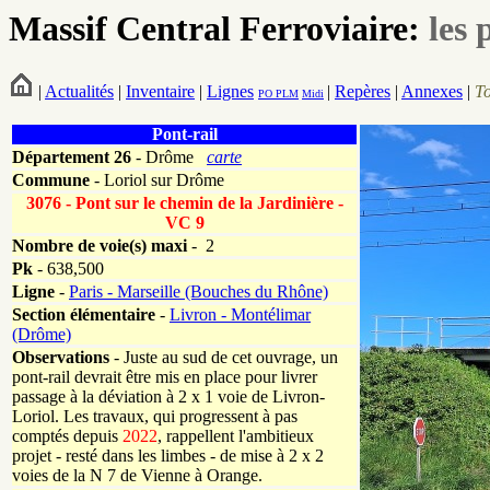
Massif Central Ferroviaire:
les 
|
Actualités
|
Inventaire
|
Lignes
|
Repères
|
Annexes
|
T
PO
PLM
Midi
Pont-rail
Département
26
- Drôme
carte
Commune
- Loriol sur Drôme
3076 - Pont sur le chemin de la Jardinière -
VC 9
Nombre de voie(s) maxi
- 2
Pk
-
638,500
Ligne
-
Paris - Marseille (Bouches du Rhône)
Section élémentaire
-
Livron - Montélimar
(Drôme)
Observations
- Juste au sud de cet ouvrage, un
pont-rail devrait être mis en place pour livrer
passage à la déviation à 2 x 1 voie de Livron-
Loriol. Les travaux, qui progressent à pas
comptés depuis
2022
, rappellent l'ambitieux
projet - resté dans les limbes - de mise à 2 x 2
voies de la N 7 de Vienne à Orange.