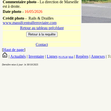
Commentaire photo
- La direction de Marseille
est à droite.
Date photo -
16/05/2026
Crédit photo -
Rails & Drailles
www.massifcentralferroviaire.com
Retour au tableau précédant
Contact
[
Haut de page
]
|
Actualités
|
Inventaire
|
Lignes
|
Repères
|
Annexes
|
T
PO
PLM
Midi
Dernière mise à jour: le 30/10/2025