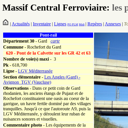
Massif Central Ferroviaire:
les 
|
Actualités
|
Inventaire
|
Lignes
|
Repères
|
Annexes
|
T
PO
PLM
Midi
Pont-rail
Département
30
- Gard
carte
Commune
- Rochefort du Gard
620 - Pont de la Calvette sur les GR 42 et 63
Nombre de voie(s) maxi
- 3
Pk
-
618,700
Ligne
-
LGV Méditerranée
Section élémentaire
-
Les Angles (Gard) -
Avignon_TGV (Vaucluse)
Observations
- Dans ce petit coin de Gard
rhodanien, les anciens étangs de Pujaut et de
Rochefort constituaient une oasis au coeur de la
garrigue, un havre fertile dominé par des villages
tranquilles. Jusqu'à ce que l'autoroute A9, puis la
LGV Méditerranée, y déroulent leur ruban de
nuisances sonores et visuelles.
Commentaire photo
- Les équipements de la