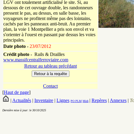
LGV ont totalement artificialisé le site. Si, au
dessous de cet ouvrage double, les randonneurs
pressent le pas, au dessus, en salle basse, les
voyageurs ne profitent même pas des lointains,
cachés par les panneaux anti-bruit. Au premier
plan, la voie 1 Montpellier a pris son envol et va
s'orienter à l'ouest en passant par dessus les voies
principales.
Date photo -
23/07/2012
Crédit photo -
Rails & Drailles
www.massifcentralferroviaire.com
Retour au tableau précédant
Contact
[
Haut de page
]
|
Actualités
|
Inventaire
|
Lignes
|
Repères
|
Annexes
|
T
PO
PLM
Midi
Dernière mise à jour: le 30/10/2025