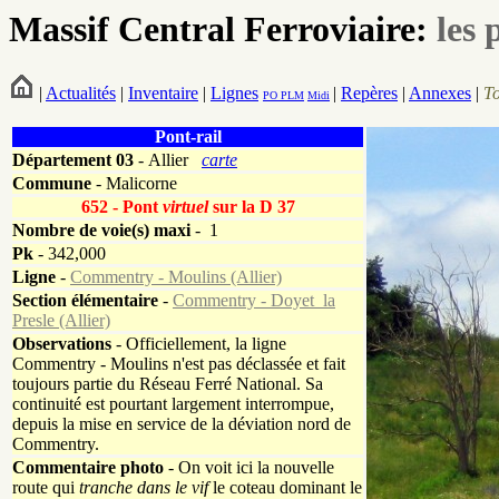
Massif Central Ferroviaire:
les 
|
Actualités
|
Inventaire
|
Lignes
|
Repères
|
Annexes
|
T
PO
PLM
Midi
Pont-rail
Département
03
- Allier
carte
Commune
- Malicorne
652 - Pont
virtuel
sur la D 37
Nombre de voie(s) maxi
- 1
Pk
-
342,000
Ligne
-
Commentry - Moulins (Allier)
Section élémentaire
-
Commentry - Doyet_la
Presle (Allier)
Observations
- Officiellement, la ligne
Commentry - Moulins n'est pas déclassée et fait
toujours partie du Réseau Ferré National. Sa
continuité est pourtant largement interrompue,
depuis la mise en service de la déviation nord de
Commentry.
Commentaire photo
- On voit ici la nouvelle
route qui
tranche dans le vif
le coteau dominant le