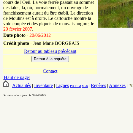
cours de l'Oeil. La voie ferrée passait au sommet
des talus, là, où, normalement, un ouvrage de
franchissement aurait du être établi. La direction
de Moulins est à droite. Le cartouche montre la
voie coupée et des piquets de mauvais augure, le
20 février 2007
.
Date photo -
20/06/2012
Crédit photo -
Jean-Marie BORGEAIS
Retour au tableau précédant
Contact
[
Haut de page
]
|
Actualités
|
Inventaire
|
Lignes
|
Repères
|
Annexes
|
T
PO
PLM
Midi
Dernière mise à jour: le 30/10/2025