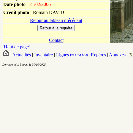
Date photo -
21/02/2006
Crédit photo -
Romain DAVID
Retour au tableau précédant
Contact
[
Haut de page
]
|
Actualités
|
Inventaire
|
Lignes
|
Repères
|
Annexes
|
T
PO
PLM
Midi
Dernière mise à jour: le 30/10/2025