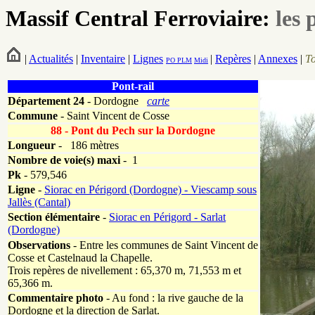
Massif Central Ferroviaire:
les 
|
Actualités
|
Inventaire
|
Lignes
|
Repères
|
Annexes
|
T
PO
PLM
Midi
Pont-rail
Département
24
- Dordogne
carte
Commune
- Saint Vincent de Cosse
88 - Pont du Pech sur la Dordogne
Longueur
-
186 mètres
Nombre de voie(s) maxi
- 1
Pk
-
579,546
Ligne
-
Siorac en Périgord (Dordogne) - Viescamp sous
Jallès (Cantal)
Section élémentaire
-
Siorac en Périgord - Sarlat
(Dordogne)
Observations
- Entre les communes de Saint Vincent de
Cosse et Castelnaud la Chapelle.
Trois repères de nivellement : 65,370 m, 71,553 m et
65,366 m.
Commentaire photo
- Au fond : la rive gauche de la
Dordogne et la direction de Sarlat.