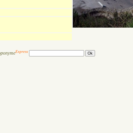
Express
oponyme