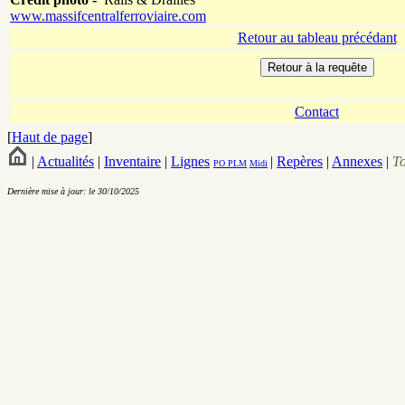
www.massifcentralferroviaire.com
Retour au tableau précédant
Contact
[
Haut de page
]
|
Actualités
|
Inventaire
|
Lignes
|
Repères
|
Annexes
|
T
PO
PLM
Midi
Dernière mise à jour: le 30/10/2025