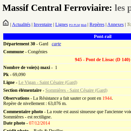
Massif Central Ferroviaire:
les 
|
Actualités
|
Inventaire
|
Lignes
|
Repères
|
Annexes
|
T
PO
PLM
Midi
Pont-rail
Département
30
- Gard
carte
Commune
- Congénies
945 - Pont de Lissac (D 140)
Nombre de voie(s) maxi
- 1
Pk
-
69,090
Ligne
-
Le Vigan - Saint Césaire (Gard)
Section élémentaire
-
Sommières - Saint Césaire (Gard)
Observations
- La Résistance a fait sauter ce pont en
1944
.
Repère de nivellement : 63,076 m.
Commentaire photo
- La route est aussi sinueuse que l'ancienne voie
Sommières - est rectiligne.
Date photo -
07/12/2014
Crédit photo -
Rails & Drailles