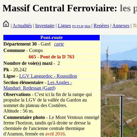
Massif Central Ferroviaire:
les 
|
Actualités
|
Inventaire
|
Lignes
|
Repères
|
Annexes
|
T
PO
PLM
Midi
Pont-route
Département
30
- Gard
carte
Commune
- Comps
665 - Pont de la D 763
Nombre de voie(s) maxi
- 2
Pk
-
20,242
Ligne
-
LGV Languedoc - Roussillon
Section élémentaire
-
Les Angles -
Manduel_Redessan (Gard)
Observations
- C'est ici la fin de la rampe qui
propulse la LGV de la vallée du Gardon au
sommet du plateau des Costières.
Altitude : 56 m.
Commentaire photo
- Le Mont Ventoux enneigé
ferme l'horizon, tandis qu'à droite se dresse la
cheminée de l'ancienne centrale thermique
d'Aramon, fermée en
avril 2016
.