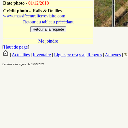
Date photo -
01/12/2018
Crédit photo -
Rails & Drailles
www.massifcentralferroviaire.com
Retour au tableau précédant
Me joindre
[
Haut de page
]
|
Actualités
|
Inventaire
|
Lignes
|
Repères
|
Annexes
|
T
PO
PLM
Midi
Dernière mise à jour: le 05/08/2021