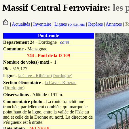
Massif Central Ferroviaire:
les 
|
Actualités
|
Inventaire
|
Lignes
|
Repères
|
Annexes
|
T
PO
PLM
Midi
Pont-route
Département
24
- Dordogne
carte
Commune
- Mensignac
744 - Pont de la D 109
Nombre de voie(s) maxi
- 1
Pk
-
515,177
Ligne
-
la Cave - Ribérac (Dordogne)
Section élémentaire
-
la Cave - Ribérac
(Dordogne)
Observations
- Altitude : 191 m.
Commentaire photo
- La route franchit une
tranchée, partiellement comblée, qui marque le
point haut de la ligne, entre la vallée de l'Isle au
sud et celle de la Dronne au nord. La direction de
Périgueux est à droite.
Date photo -
24/12/2019