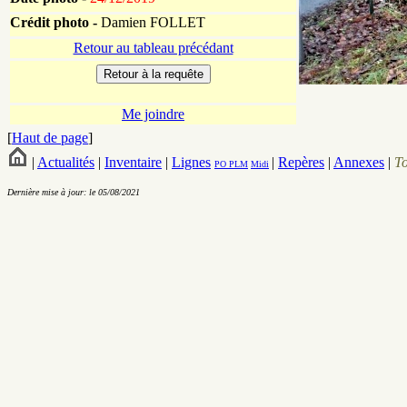
Crédit photo -
Damien FOLLET
Retour au tableau précédant
Me joindre
[
Haut de page
]
|
Actualités
|
Inventaire
|
Lignes
|
Repères
|
Annexes
|
T
PO
PLM
Midi
Dernière mise à jour: le 05/08/2021