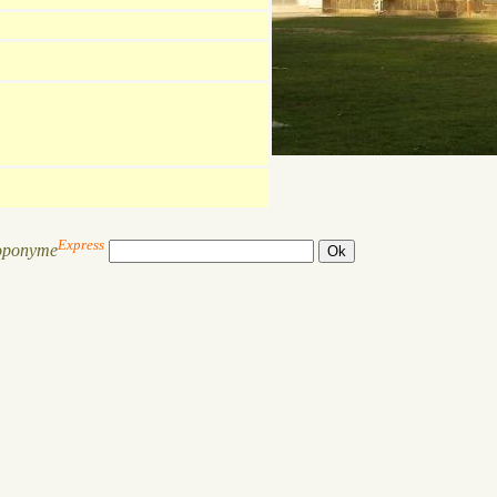
Express
oponyme