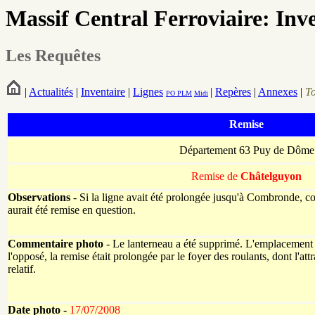
Massif Central Ferroviaire: Inv
Les Requêtes
|
Actualités
|
Inventaire
|
Lignes
|
Repères
|
Annexes
|
T
PO
PLM
Midi
Remise
Département 63 Puy de Dôme
Remise de
Châtelguyon
Observations
- Si la ligne avait été prolongée jusqu'à Combronde, co
aurait été remise en question.
Commentaire photo
- Le lanterneau a été supprimé. L'emplacement 
l'opposé, la remise était prolongée par le foyer des roulants, dont l'attr
relatif.
Date photo -
17/07/2008