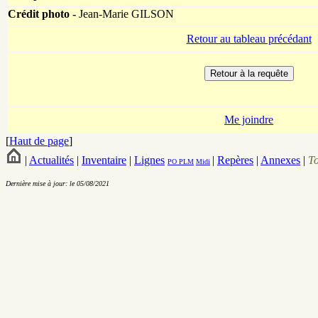
Crédit photo -
Jean-Marie GILSON
Retour au tableau précédant
Me joindre
[
Haut de page
]
|
Actualités
|
Inventaire
|
Lignes
|
Repères
|
Annexes
|
T
PO
PLM
Midi
Dernière mise à jour: le 05/08/2021