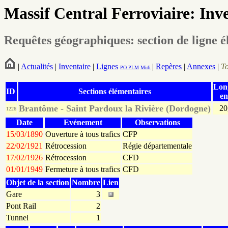
Massif Central Ferroviaire: Inv
Requêtes géographiques: section de ligne 
|
Actualités
|
Inventaire
|
Lignes
|
Repères
|
Annexes
|
T
PO
PLM
Midi
Lon
ID
Sections élémentaires
e
Brantôme - Saint Pardoux la Rivière (Dordogne)
20
1226
Date
Evénement
Observations
15/03/1890
Ouverture à tous trafics
CFP
22/02/1921
Rétrocession
Régie départementale
17/02/1926
Rétrocession
CFD
01/01/1949
Fermeture à tous trafics
CFD
Objet de la section
Nombre
Lien
Gare
3
Pont Rail
2
Tunnel
1