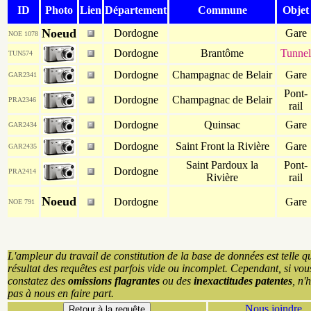
ID
Photo
Lien
Département
Commune
Objet
Noeud
Dordogne
Gare
NOE 1078
Dordogne
Brantôme
Tunnel
TUN574
Dordogne
Champagnac de Belair
Gare
GAR2341
Pont-
Dordogne
Champagnac de Belair
PRA2346
rail
Dordogne
Quinsac
Gare
GAR2434
Dordogne
Saint Front la Rivière
Gare
GAR2435
Saint Pardoux la
Pont-
Dordogne
PRA2414
Rivière
rail
Noeud
Dordogne
Gare
NOE 791
L'ampleur du travail de constitution de la base de données est telle q
résultat des requêtes est parfois vide ou incomplet. Cependant, si vou
constatez des
omissions flagrantes
ou des
inexactitudes patentes
, n'
pas à nous en faire part.
Nous joindre