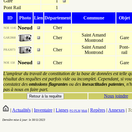
Gare
1
Pont Rail
1
ID
Photo
Lien
Département
Commune
Objet
Noeud
Cher
NOE 1145
Saint Amand
Cher
Gare
GAR2868
Montrond
Saint Amand
Pont-
Cher
PRA3073
Montrond
rail
Noeud
Cher
Gare
NOE 158
L'ampleur du travail de constitution de la base de données est telle q
résultat des requêtes est parfois vide ou incomplet. Cependant, si vou
constatez des
omissions flagrantes
ou des
inexactitudes patentes
, n'
pas à nous en faire part.
Nous joindre
|
Actualités
|
Inventaire
|
Lignes
|
Repères
|
Annexes
|
T
PO
PLM
Midi
Dernière mise à jour: le 30/11/2023