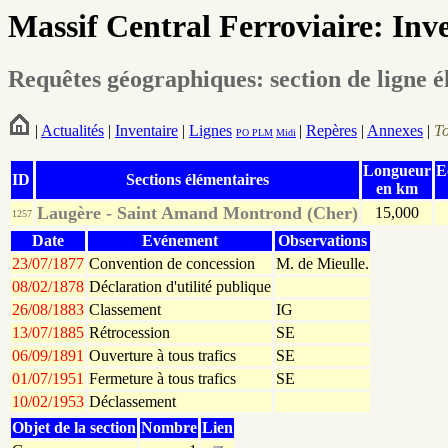
Massif Central Ferroviaire: Inv
Requêtes géographiques: section de ligne 
|
Actualités
|
Inventaire
|
Lignes
|
Repères
|
Annexes
|
T
PO
PLM
Midi
Longueur
E
ID
Sections élémentaires
en km
Laugère - Saint Amand Montrond (Cher)
15,000
1257
Date
Evénement
Observations
23/07/1877
Convention de concession
M. de Mieulle.
08/02/1878
Déclaration d'utilité publique
26/08/1883
Classement
IG
13/07/1885
Rétrocession
SE
06/09/1891
Ouverture à tous trafics
SE
01/07/1951
Fermeture à tous trafics
SE
10/02/1953
Déclassement
Objet de la section
Nombre
Lien