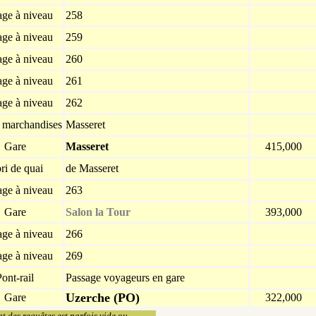
age à niveau
258
age à niveau
259
age à niveau
260
age à niveau
261
age à niveau
262
à marchandises
Masseret
Gare
Masseret
415,000
ri de quai
de Masseret
age à niveau
263
Gare
Salon la Tour
393,000
age à niveau
266
age à niveau
269
ont-rail
Passage voyageurs en gare
Uzerche (PO)
Gare
322,000
at des requêtes est parfois vide ou