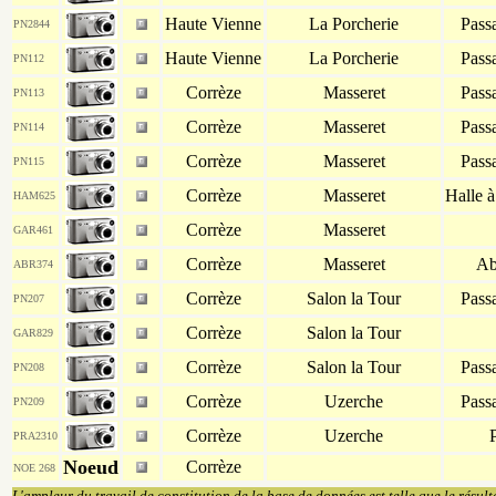
Haute Vienne
La Porcherie
Pass
PN2844
Haute Vienne
La Porcherie
Pass
PN112
Corrèze
Masseret
Pass
PN113
Corrèze
Masseret
Pass
PN114
Corrèze
Masseret
Pass
PN115
Corrèze
Masseret
Halle 
HAM625
Corrèze
Masseret
GAR461
Corrèze
Masseret
Ab
ABR374
Corrèze
Salon la Tour
Pass
PN207
Corrèze
Salon la Tour
GAR829
Corrèze
Salon la Tour
Pass
PN208
Corrèze
Uzerche
Pass
PN209
Corrèze
Uzerche
P
PRA2310
Noeud
Corrèze
NOE 268
L'ampleur du travail de constitution de la base de données est telle que le résult