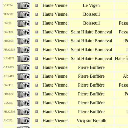
Haute Vienne
Le Vigen
VIA294
Haute Vienne
Boisseuil
TUN337
Haute Vienne
Boisseuil
Pass
PN206
Haute Vienne
Saint Hilaire Bonneval
Pass
PN2490
Haute Vienne
Saint Hilaire Bonneval
P
PRO869
Haute Vienne
Saint Hilaire Bonneval
P
PRA2515
Haute Vienne
Saint Hilaire Bonneval
Halle 
HAM573
Haute Vienne
Pierre Buffière
GAR825
Haute Vienne
Pierre Buffière
Ab
ABR413
Haute Vienne
Pierre Buffière
Pass
PN2491
Haute Vienne
Pierre Buffière
P
PRO870
Haute Vienne
Pierre Buffière
VIA295
Haute Vienne
Pierre Buffière
P
PRA2516
Haute Vienne
Vicq sur Breuilh
AIG272