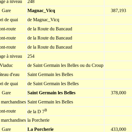
age à niveau
248
Gare
Magnac_Vicq
387,193
ri de quai
de Magnac_Vicq
ont-route
de la Route du Bancaud
ont-route
de la Route du Bancaud
ont-route
de la Route du Bancaud
age à niveau
254
Viaduc
de Saint Germain les Belles ou du Croup
teau d'eau
Saint Germain les Belles
ri de quai
de Saint Germain les Belles
Gare
Saint Germain les Belles
378,000
à marchandises
Saint Germain les Belles
B
ont-route
de la D 7
à marchandises
la Porcherie
Gare
La Porcherie
433,000