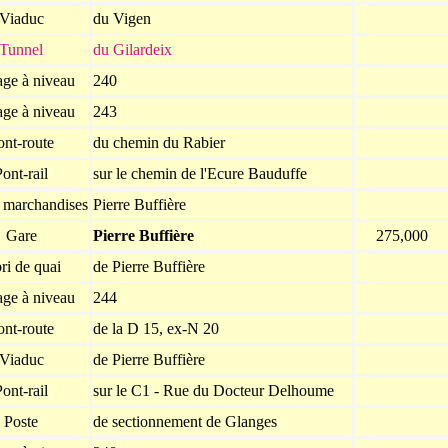
Viaduc
du Vigen
Tunnel
du Gilardeix
age à niveau
240
age à niveau
243
ont-route
du chemin du Rabier
ont-rail
sur le chemin de l'Ecure Bauduffe
à marchandises
Pierre Buffière
Gare
Pierre Buffière
275,000
ri de quai
de Pierre Buffière
age à niveau
244
ont-route
de la D 15, ex-N 20
Viaduc
de Pierre Buffière
ont-rail
sur le C1 - Rue du Docteur Delhoume
Poste
de sectionnement de Glanges