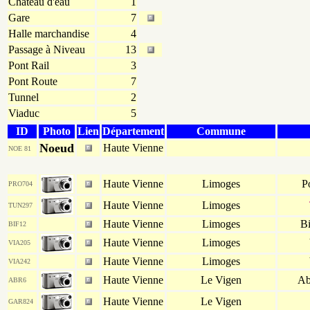
Château d'eau
1
Gare
7
Halle marchandise
4
Passage à Niveau
13
Pont Rail
3
Pont Route
7
Tunnel
2
Viaduc
5
ID
Photo
Lien
Département
Commune
Noeud
Haute Vienne
NOE 81
Haute Vienne
Limoges
P
PRO704
Haute Vienne
Limoges
TUN297
Haute Vienne
Limoges
Bi
BIF12
Haute Vienne
Limoges
VIA205
Haute Vienne
Limoges
VIA242
Haute Vienne
Le Vigen
Ab
ABR6
Haute Vienne
Le Vigen
GAR824