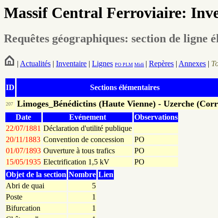
Massif Central Ferroviaire: Inv
Requêtes géographiques: section de ligne 
|
Actualités
|
Inventaire
|
Lignes
|
Repères
|
Annexes
|
T
PO
PLM
Midi
ID
Sections élémentaires
Limoges_Bénédictins (Haute Vienne) - Uzerche (Corr
207
Date
Evénement
Observations
22/07/1881
Déclaration d'utilité publique
20/11/1883
Convention de concession
PO
01/07/1893
Ouverture à tous trafics
PO
15/05/1935
Electrification 1,5 kV
PO
Objet de la section
Nombre
Lien
Abri de quai
5
Poste
1
Bifurcation
1