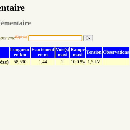
entaire
élémentaire
Express
oponyme
Longueur
Ecartement
Voie(s)
Rampe
Tension
Observations
en km
en m
maxi
maxi
èze)
58,590
1,44
2
10,0 ‰
1,5 kV