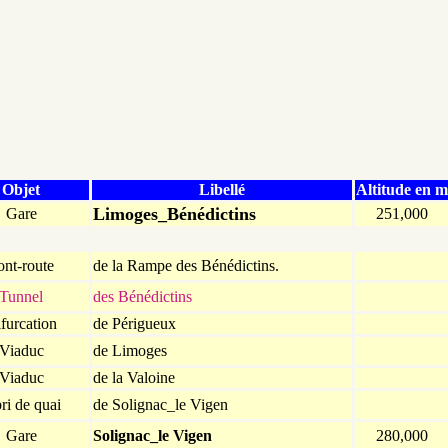
Objet
Libellé
Altitude en m
Limoges_Bénédictins
Gare
251,000
ont-route
de la Rampe des Bénédictins.
Tunnel
des Bénédictins
furcation
de Périgueux
Viaduc
de Limoges
Viaduc
de la Valoine
ri de quai
de Solignac_le Vigen
Gare
Solignac_le Vigen
280,000