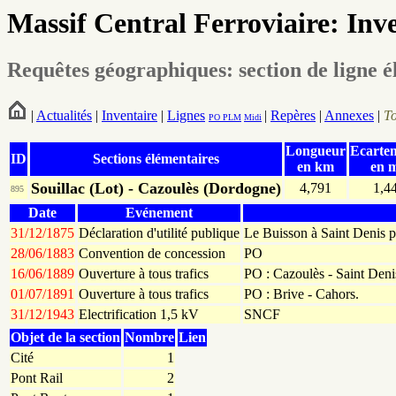
Massif Central Ferroviaire: Inv
Requêtes géographiques: section de ligne 
|
Actualités
|
Inventaire
|
Lignes
|
Repères
|
Annexes
|
T
PO
PLM
Midi
Longueur
Ecarte
ID
Sections élémentaires
en km
en 
Souillac (Lot) - Cazoulès (Dordogne)
4,791
1,4
895
Date
Evénement
31/12/1875
Déclaration d'utilité publique
Le Buisson à Saint Denis 
28/06/1883
Convention de concession
PO
16/06/1889
Ouverture à tous trafics
PO : Cazoulès - Saint Deni
01/07/1891
Ouverture à tous trafics
PO : Brive - Cahors.
31/12/1943
Electrification 1,5 kV
SNCF
Objet de la section
Nombre
Lien
Cité
1
Pont Rail
2