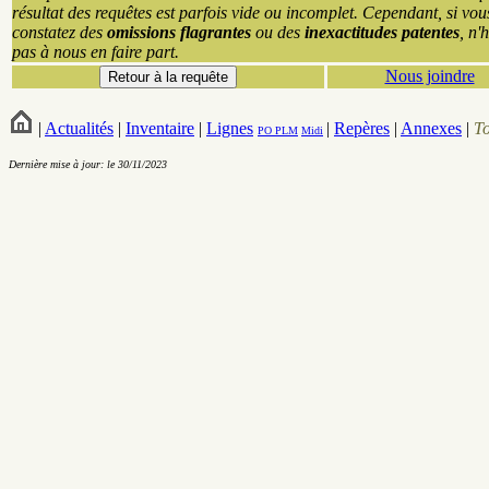
résultat des requêtes est parfois vide ou incomplet. Cependant, si vou
constatez des
omissions flagrantes
ou des
inexactitudes patentes
, n'
pas à nous en faire part.
Nous joindre
|
Actualités
|
Inventaire
|
Lignes
|
Repères
|
Annexes
|
T
PO
PLM
Midi
Dernière mise à jour: le 30/11/2023