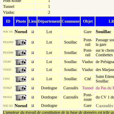
Pont Route
1
Tunnel
1
Viaduc
2
ID
Photo
Lien
Département
Commune
Objet
Lib
Noeud
Souillac
Lot
Gare
NOE 105
Pont-
Passage sou
Lot
Souillac
PRA2993
rail
la gare
Pont-
sur le chem
Lot
Souillac
PRA3080
rail
Combettes
Lot
Souillac
Viaduc
de Présign
VIA407
Lot
Souillac
Viaduc
des Marjau
VIA635
Saint Etien
Lot
Souillac
Cité
CIT65
Souillac
Dordogne
Cazoulès
Tunnel
du Pas du 
TUN627
Pont-
Dordogne
Cazoulès
du CV 1 de
PRO535
route
Noeud
Cazoulès
Dordogne
Gare
NOE 363
L'ampleur du travail de constitution de la base de données est telle q